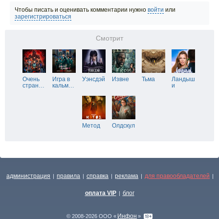
Чтобы писать и оценивать комментарии нужно
войти
или
зарегистрироваться
Смотрит
Очень
Игра в
Уэнсдэй
Извне
Тьма
Ландыш
стран
…
кальм
…
и
Метод
Олдскул
администрация
правила
справка
реклама
для правообладателей
|
|
|
|
|
оплата VIP
блог
|
Инфон
© 2008-2026 ООО «
»