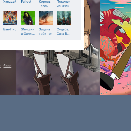
Уэнсдэй
Fallout
Король
Поколен
Талсы
ие «Ви»
Ван-Пис
Женщин
Задача
Судьба:
а-Халк:
…
трёх тел
Сага В
…
P
|
блог