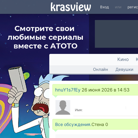
Вход
или
реги
Кино
Онлайн
Девушки
hnuY1s7fEy
26 июня 2026 в 14:53
Имя:
Все обсуждения.
Стена
0