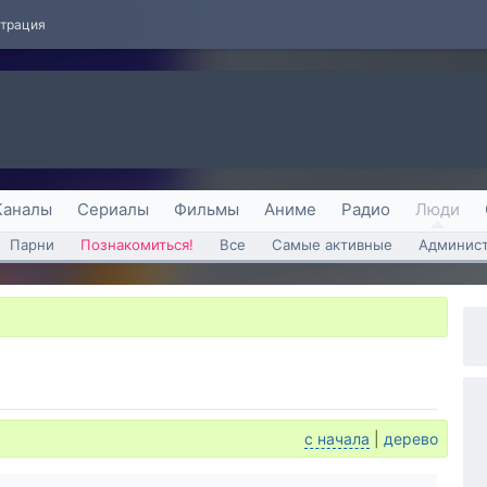
страция
Каналы
Сериалы
Фильмы
Аниме
Радио
Люди
Парни
Познакомиться!
Все
Самые активные
Админист
с начала
|
дерево