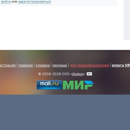
о
войти
или
зарегистрироваться
истрация
|
правила
|
справка
|
реклама
|
для правообладателей
|
оплата VI
© 2008-2026 ООО «
Инфон
»