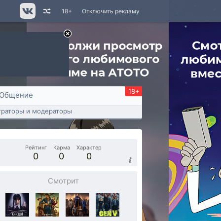
18+
Отключить рекламу
18+
Общение
раторы и модераторы
Рейтинг
Карма
Характер
0
0
0
Смотрит