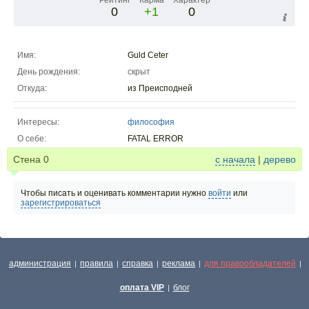
Рейтинг
Карма
Характер
0
+1
0
Имя:
Guld Ceter
День рождения:
скрыт
Откуда:
из Преисподней
Интересы:
философия
О себе:
FATAL ERROR
Стена
0
с начала
|
дерево
Чтобы писать и оценивать комментарии нужно
войти
или
зарегистрироваться
администрация
правила
справка
реклама
для правообладателей
|
|
|
|
|
оплата VIP
блог
|