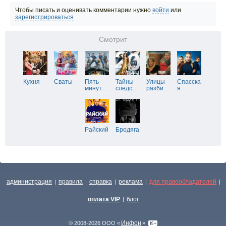
Чтобы писать и оценивать комментарии нужно
войти
или
зарегистрироваться
Смотрит
Кухня
Сваты
Пять
Тайны
Улицы
Спасска
минут
…
следс
…
разби
…
я
Райский
Бродяга
администрация
правила
справка
реклама
для правообладателей
|
|
|
|
|
оплата VIP
блог
|
Инфон
© 2008-2026 ООО «
»