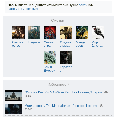
Чтобы писать и оценивать комментарии нужно
войти
или
зарегистрироваться
Смотрит
Сверхъ
Пацаны
Очень
Ходячи
Мандал
Мир
естес
…
стран
…
е мер
…
орец
Диког
…
Том и
Карател
Джерри
ь
Избранное
7
Оби-Ван Кеноби / Obi-Wan Kenobi - 1 сезон, 3 серия
6646
Мандалорец / The Mandalorian - 1 сезон, 1 серия
23243