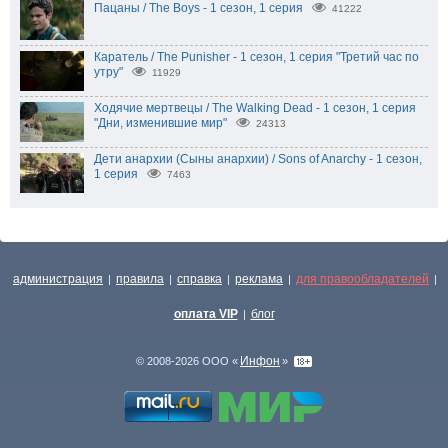
Пацаны / The Boys - 1 сезон, 1 серия
41222
Каратель / The Punisher - 1 сезон, 1 серия "Третий час по
утру"
11929
Ходячие мертвецы / The Walking Dead - 1 сезон, 1 серия
"Дни, изменившие мир"
24313
Дети анархии (Сыны анархии) / Sons of Anarchy - 1 сезон,
1 серия
7463
администрация
правила
справка
реклама
для правообладателей
|
|
|
|
|
оплата VIP
блог
|
Инфон
© 2008-2026 ООО «
»