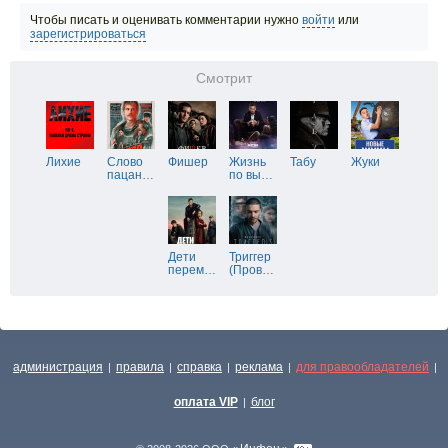
Чтобы писать и оценивать комментарии нужно
войти
или
зарегистрироваться
Смотрит
Лихие
Слово
Фишер
Жизнь
Табу
Жуки
пацан
…
по вы
…
Дети
Триггер
перем
…
(Пров
…
администрация
правила
справка
реклама
для правообладателей
|
|
|
|
|
оплата VIP
блог
|