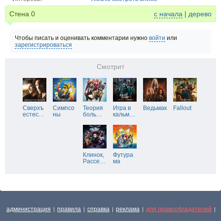
Стена
0
с начала
|
дерево
Чтобы писать и оценивать комментарии нужно
войти
или
зарегистрироваться
Смотрит
Сверхъ
Симпсо
Теория
Игра в
Ведьмак
Fallout
естес
…
ны
боль
…
кальм
…
Клинок,
Футура
Рассе
…
ма
администрация
правила
справка
реклама
для правообладателей
|
|
|
|
|