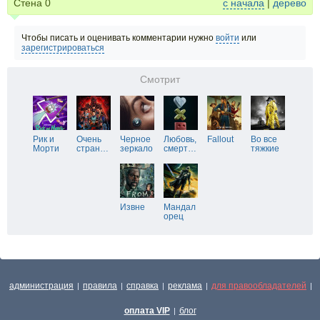
Стена
0
с начала
|
дерево
Чтобы писать и оценивать комментарии нужно
войти
или
зарегистрироваться
Смотрит
Рик и
Очень
Черное
Любовь,
Fallout
Во все
Морти
стран
…
зеркало
смерт
…
тяжкие
Извне
Мандал
орец
администрация
правила
справка
реклама
для правообладателей
|
|
|
|
|
оплата VIP
блог
|