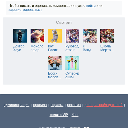
Чтобы писать и оценивать комментарии нужно
войти
или
зарегистрироваться
Смотрит
Доктор
Моноло
Кот
Руковод
Я,
Школа
Хаус
г фар
…
Басик
ство г
…
Влад
…
Мертв
…
Босс-
Суперкр
молок
…
ошки
администрация
правила
справка
реклама
для правообладателей
|
|
|
|
|
оплата VIP
блог
|