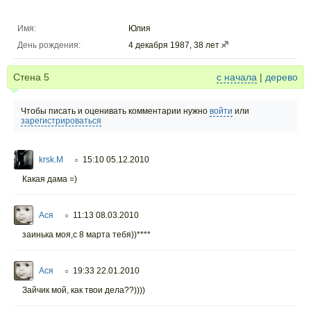
Имя:
Юлия
День рождения:
4 декабря 1987, 38 лет
Стена
5
с начала
|
дерево
Чтобы писать и оценивать комментарии нужно
войти
или
зарегистрироваться
krsk.M
15:10 05.12.2010
○
Какая дама =)
Ася
11:13 08.03.2010
○
заинька моя,с 8 марта тебя))****
Ася
19:33 22.01.2010
○
Зайчик мой, как твои дела??))))