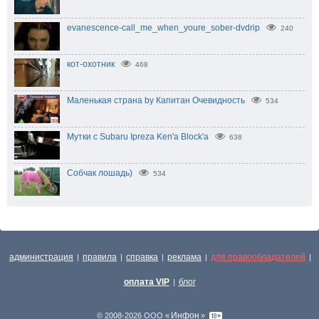
evanescence-call_me_when_youre_sober-dvdrip
240
кот-охотник
468
Маленькая страна by Капитан Очевидность
534
Мутки с Subaru Ipreza Ken'a Block'a
638
Собчак лошадь)
534
администрация
правила
справка
реклама
для правообладателей
|
|
|
|
|
оплата VIP
блог
|
Инфон
© 2008-2026 ООО «
»