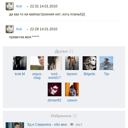
Ася
22:31 14.01.2010
○
да как то ни как!настроения нет, хоть плачь!((((
Ася
22:28 14.01.2010
○
приветик моя:*****
Друзья
21
-
krsk.M
argus-
lord-
tayson
Bilgeits
Tip-
mag
world17
diman92
саныч
Избранное
22
Эд и Смирняга - обо мне
1617