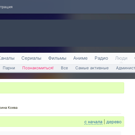
страция
Каналы
Сериалы
Фильмы
Аниме
Радио
Люди
Парни
Познакомиться!
Все
Самые активные
Админист
рина Коева
с начала
|
дерево