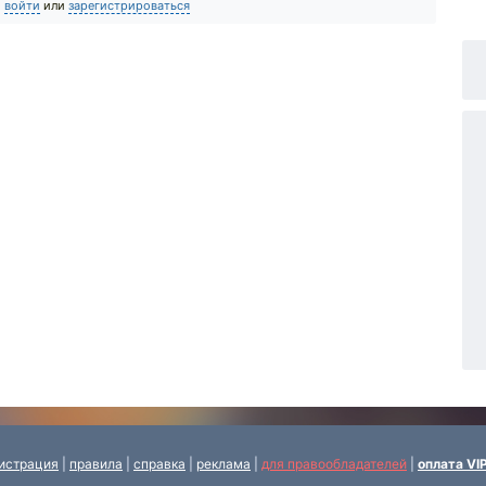
о
войти
или
зарегистрироваться
истрация
|
правила
|
справка
|
реклама
|
для правообладателей
|
оплата VI