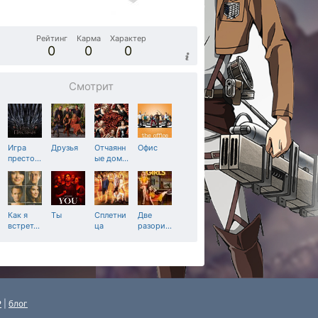
Рейтинг
Карма
Характер
0
0
0
Смотрит
Игра
Друзья
Отчаянн
Офис
престо
…
ые дом
…
Как я
Ты
Сплетни
Две
встрет
…
ца
разори
…
P
|
блог