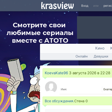
Вход
или
реги
Кино
Онлайн
Девушки
KoevaKate96
3 августа 2026 в 22:28
Имя:
Екате
Все обсуждения.
Стена
0