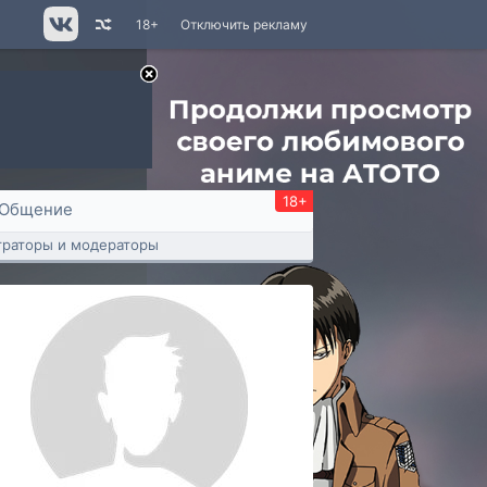
18+
Отключить рекламу
18+
Общение
раторы и модераторы