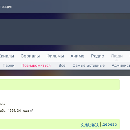
страция
Каналы
Сериалы
Фильмы
Аниме
Радио
Люди
Парни
Познакомиться!
Все
Самые активные
Админист
sta
кабря 1991, 34 года
с начала
|
дерево