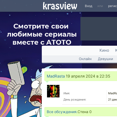
Вход
или
реги
Кино
Онлайн
Девушки
MadRasta
19 апреля 2024 в 22:35
Имя:
MadRa
День рождения:
21 де
Все обсуждения.
Стена
0