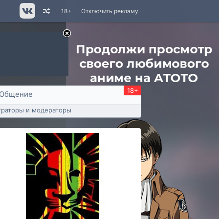
18+
Отключить рекламу
18+
Общение
раторы и модераторы