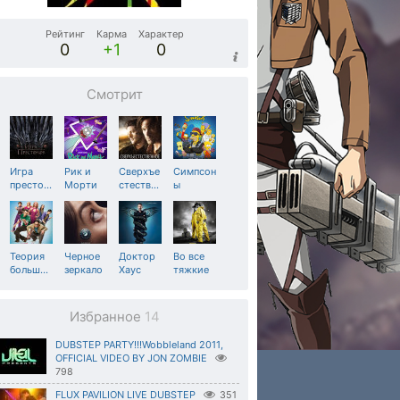
Рейтинг
Карма
Характер
0
+1
0
Смотрит
Игра
Рик и
Сверхъе
Симпсон
престо
…
Морти
стеств
…
ы
Теория
Черное
Доктор
Во все
больш
…
зеркало
Хаус
тяжкие
Избранное
14
DUBSTEP PARTY!!!Wobbleland 2011,
OFFICIAL VIDEO BY JON ZOMBIE
798
FLUX PAVILION LIVE DUBSTEP
351