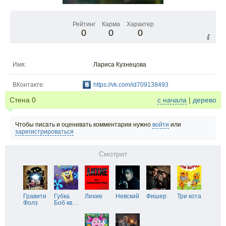
Рейтинг
Карма
Характер
0
0
0
Имя:
Лариса Кузнецова
ВКонтакте:
https://vk.com/id709138493
Стена
0
с начала
|
дерево
Чтобы писать и оценивать комментарии нужно
войти
или
зарегистрироваться
Смотрит
Гравити
Губка
Лихие
Невский
Фишер
Три кота
Фолз
Боб кв
…