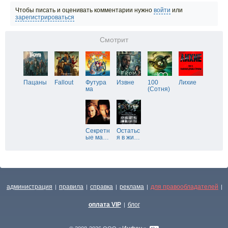
Чтобы писать и оценивать комментарии нужно
войти
или
зарегистрироваться
Смотрит
Пацаны
Fallout
Футура
Извне
100
Лихие
ма
(Сотня)
Секретн
Остатьс
ые ма
…
я в жи
…
администрация
правила
справка
реклама
для правообладателей
|
|
|
|
|
оплата VIP
блог
|