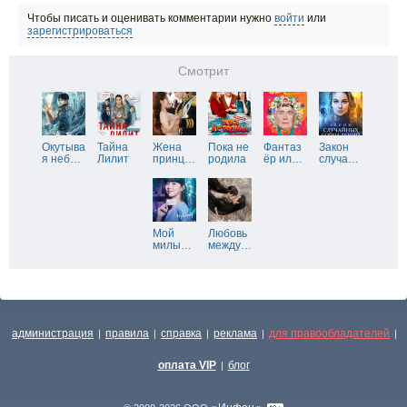
Чтобы писать и оценивать комментарии нужно
войти
или
зарегистрироваться
Смотрит
Окутыва
Тайна
Жена
Пока не
Фантаз
Закон
я неб
…
Лилит
принц
…
родила
ёр ил
…
случа
…
Мой
Любовь
милы
…
между
…
администрация
правила
справка
реклама
для правообладателей
|
|
|
|
|
оплата VIP
блог
|