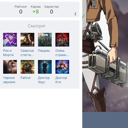
Рейтинг
Карма
Характер
0
+8
0
Смотрит
Рик и
Сверхъе
Пацаны
Очень
Морти
стеств
…
странн
…
Черное
Fallout
Доктор
Доктор
зеркало
Хаус
Кто