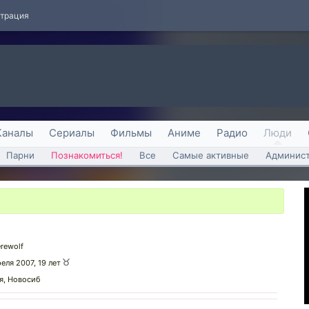
страция
Каналы
Сериалы
Фильмы
Аниме
Радио
Люди
Парни
Познакомиться!
Все
Самые активные
Админист
rewolf
реля 2007, 19 лет
я, Новосиб