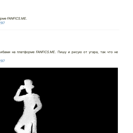
орме
FANFICS.ME
.
297
рибами на платформе
FANFICS.ME
. Пишу и рисую от угара, так что не
297