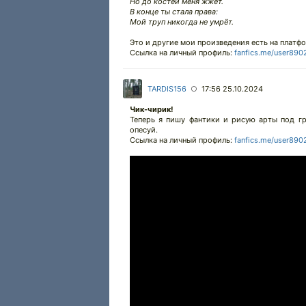
Но до костей меня жжёт.
В конце ты стала права:
Мой труп никогда не умрёт.
Это и другие мои произведения есть на платф
Ссылка на личный профиль:
fanfics.me/user890
TARDIS156
17:56 25.10.2024
○
Чик-чирик!
Теперь я пишу фантики и рисую арты под г
опесуй.
Ссылка на личный профиль:
fanfics.me/user890