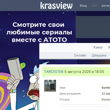
Вход
или
реги
Кино
Онлайн
Девушки
TARDIS156
5 августа 2026 в 18:05
Имя:
BadWe
День рождения:
22 ап
Откуда:
Росси