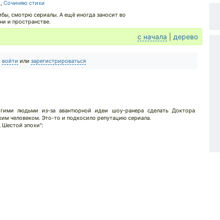
ю
,
Сочиняю стихи
ибы, смотрю сериалы. А ещё иногда заносит во
ни и пространстве.
с начала
|
дерево
о
войти
или
зарегистрироваться
огими людьми из-за авантюрной идеи шоу-ранера сделать Доктора
им человеком. Это-то и подкосило репутацию сериала.
ц Шестой эпохи":