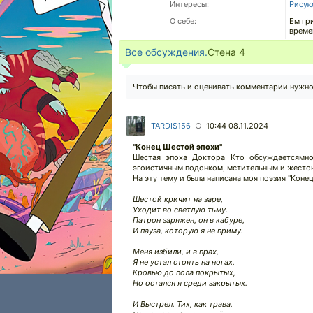
Интересы:
Рису
О себе:
Ем гр
време
Все обсуждения.
Стена
4
Чтобы писать и оценивать комментарии нужн
TARDIS156
10:44 08.11.2024
○
"Конец Шестой эпохи"
Шестая эпоха Доктора Кто обсуждаетсямн
эгоистичным подонком, мстительным и жесток
На эту тему и была написана моя поэзия "Коне
Шестой кричит на заре,
Уходит во светлую тьму.
Патрон заряжен, он в кабуре,
И пауза, которую я не приму.
Меня избили, и в прах,
Я не устал стоять на ногах,
Кровью до пола покрытых,
Но остался я среди закрытых.
И Выстрел. Тих, как трава,