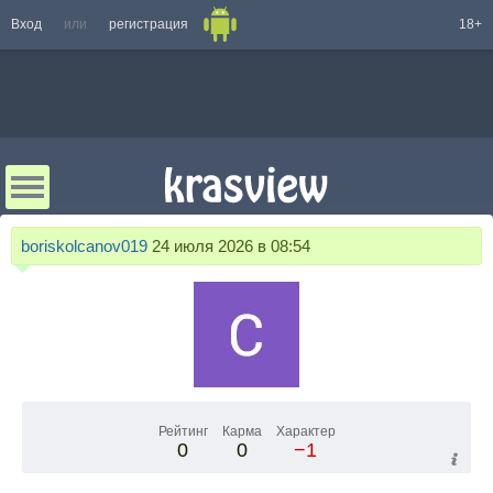
Вход
или
регистрация
18+
boriskolcanov019
24 июля 2026 в 08:54
Рейтинг
Карма
Характер
0
0
−1