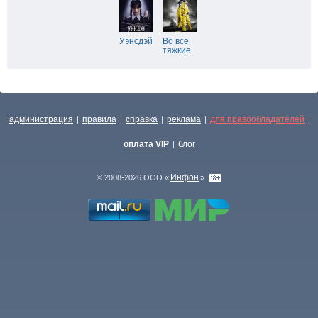
Уэнсдэй
Во все
тяжкие
администрация
правила
справка
реклама
для правообладателей
|
|
|
|
|
оплата VIP
блог
|
Инфон
© 2008-2026 ООО «
»