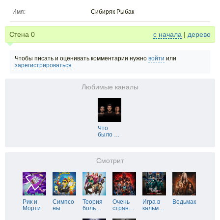
Имя:
Сибиряк Рыбак
Стена
0
с начала
|
дерево
Чтобы писать и оценивать комментарии нужно
войти
или
зарегистрироваться
Любимые каналы
Что
было
…
Смотрит
Рик и
Симпсо
Теория
Очень
Игра в
Ведьмак
Морти
ны
боль
…
стран
…
кальм
…