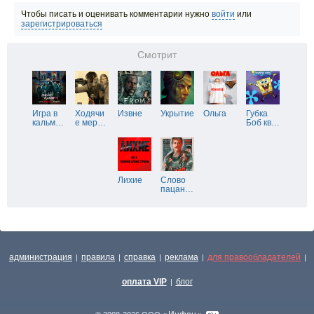
Чтобы писать и оценивать комментарии нужно
войти
или
зарегистрироваться
Смотрит
Игра в
Ходячи
Извне
Укрытие
Ольга
Губка
кальм
…
е мер
…
Боб кв
…
Лихие
Слово
пацан
…
администрация
правила
справка
реклама
для правообладателей
|
|
|
|
|
оплата VIP
блог
|