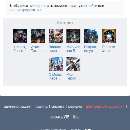
Чтобы писать и оценивать комментарии нужно
войти
или
зарегистрироваться
Смотрит
Клинок,
Атака
Ванпан
Магичес
Поднят
Гравити
Рассе
…
Титанов
чмен
кая Б
…
ие ур
…
Фолз
О Моём
Моя
Пере
…
Герой
…
администрация
правила
справка
реклама
для правообладателей
|
|
|
|
|
оплата VIP
блог
|