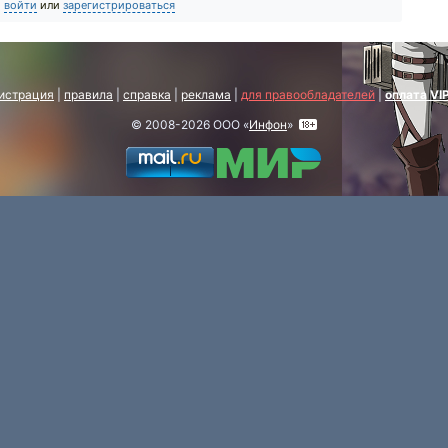
о
войти
или
зарегистрироваться
истрация
|
правила
|
справка
|
реклама
|
для правообладателей
|
оплата VI
© 2008-2026 ООО «
Инфон
»