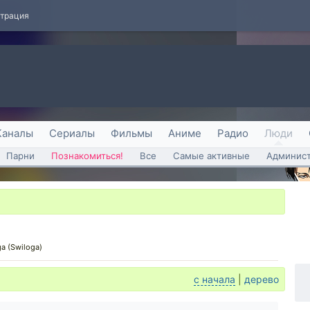
страция
Каналы
Сериалы
Фильмы
Аниме
Радио
Люди
Парни
Познакомиться!
Все
Самые активные
Админист
a (Swiloga)
с начала
|
дерево