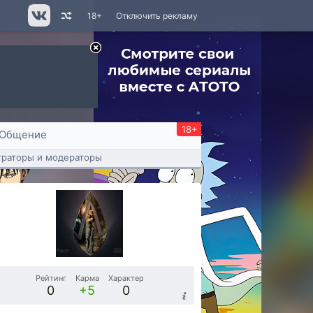
18+
Отключить рекламу
18+
Общение
раторы и модераторы
Рейтинг
Карма
Характер
0
+5
0