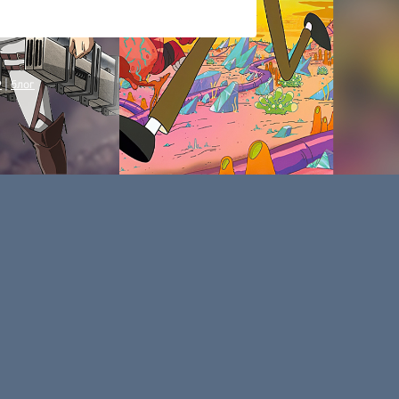
P
|
блог