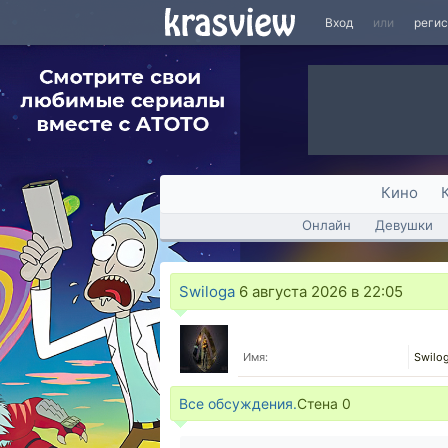
Вход
или
реги
Кино
Онлайн
Девушки
Swiloga
6 августа 2026 в 22:05
Имя:
Swilog
Все обсуждения.
Стена
0