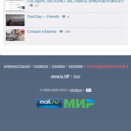
ГОСУДАРСТВО ХОЧЕТ ЗАСТАВИТЬ ЗУМЕРОВ РОЖАТЬ!?
17
Past Day — Friends
4
Спешат в Европу
259
администрация
правила
справка
реклама
для правообладателей
|
|
|
|
|
оплата VIP
блог
|
Инфон
© 2008-2026 ООО «
»