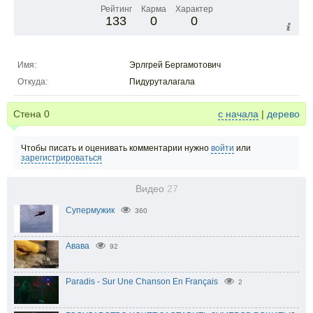
Рейтинг
Карма
Характер
133
0
0
Имя:
Эрлгрей Бергамотович
Откуда:
Пидуруталагала
Стена
0
с начала
|
дерево
Чтобы писать и оценивать комментарии нужно
войти
или
зарегистрироваться
Видео
27
Супермужик
360
Авава
92
Paradis - Sur Une Chanson En Français
2