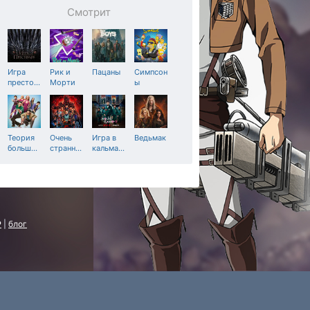
Смотрит
Игра
Рик и
Пацаны
Симпсон
престо
…
Морти
ы
Теория
Очень
Игра в
Ведьмак
больш
…
странн
…
кальма
…
P
|
блог