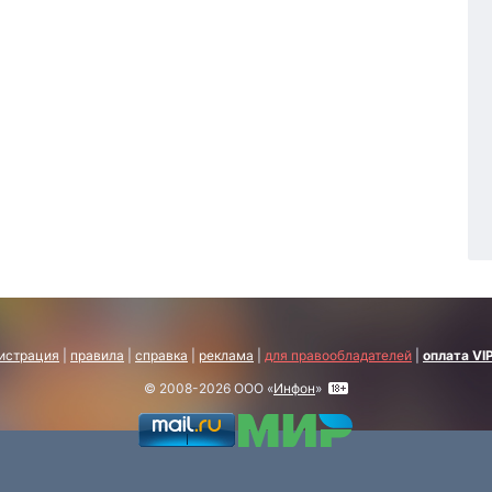
истрация
|
правила
|
справка
|
реклама
|
для правообладателей
|
оплата VI
© 2008-2026 ООО «
Инфон
»