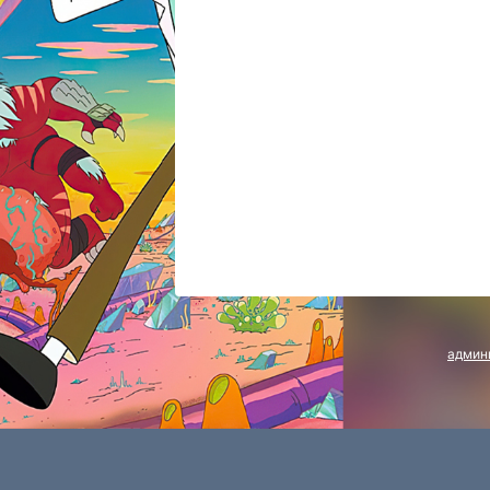
админ