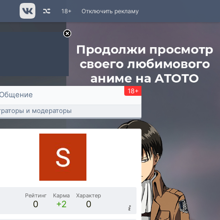
18+
Отключить рекламу
18+
Общение
раторы и модераторы
Рейтинг
Карма
Характер
0
+2
0