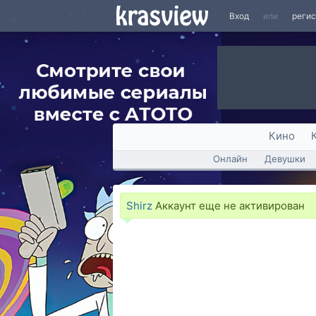
Вход
или
реги
Кино
Онлайн
Девушки
Shirz
Аккаунт еще не активирован