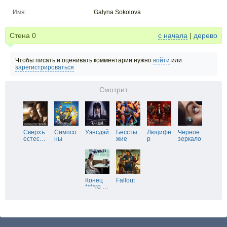
Имя:
Galyna Sokolova
Стена
0
с начала
|
дерево
Чтобы писать и оценивать комментарии нужно
войти
или
зарегистрироваться
Смотрит
Сверхъ
Симпсо
Уэнсдэй
Бессты
Люцифе
Черное
естес
…
ны
жие
р
зеркало
Конец
Fallout
****го
…