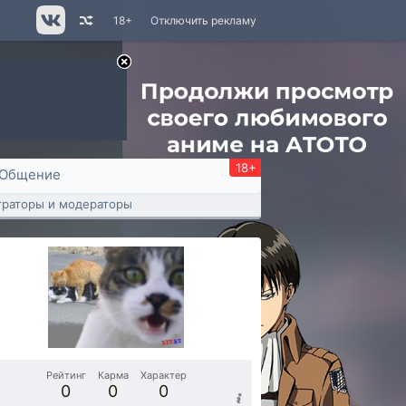
18+
Отключить рекламу
18+
Общение
раторы и модераторы
Рейтинг
Карма
Характер
0
0
0