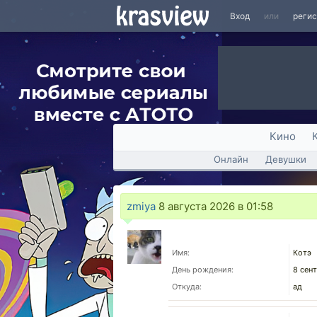
Вход
или
реги
Кино
Онлайн
Девушки
zmiya
8 августа 2026 в 01:58
Имя:
Котэ
День рождения:
8 сен
Откуда:
ад