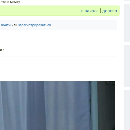
ю твою мамку
с начала
|
дерево
о
войти
или
зарегистрироваться
ой?