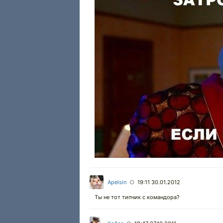
Apelsin
19:11 30.01.2012
○
Ты не тот типчик с командора?