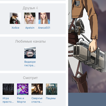
Друзья
4
Хобсе
Apelsin
Алиса501
Любимые каналы
Видеоре
гистра
…
Смотрит
Игра
Рик и
Сверхъе
Пацаны
престо
…
Морти
стеств
…