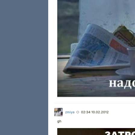
zmiya
02:34 10.02.2012
○
gh