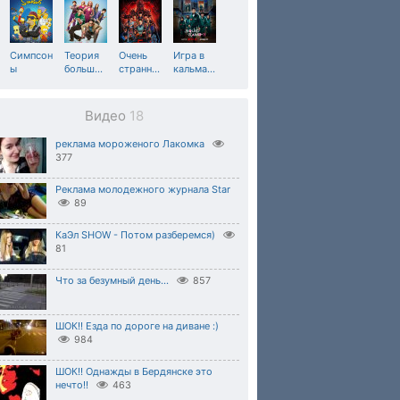
Симпсон
Теория
Очень
Игра в
ы
больш
…
странн
…
кальма
…
Видео
18
реклама мороженого Лакомка
377
Реклама молодежного журнала Star
89
КаЭл SHOW - Потом разберемся)
81
Что за безумный день...
857
ШОК!! Езда по дороге на диване :)
984
ШОК!! Однажды в Бердянске это
нечто!!
463