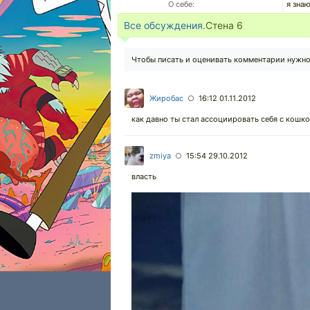
О себе:
я зна
Все обсуждения.
Стена
6
Чтобы писать и оценивать комментарии нужн
Жиробас
16:12 01.11.2012
○
как давно ты стал ассоциировать себя с кошк
zmiya
15:54 29.10.2012
○
власть