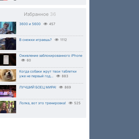
Избранное
36
3600 и 5600
457
В снежки играешь?
1112
Оживление заблокированного iPhone
60
Когда собаки жрут твои таблетки
уже не первый год...
883
ЛУЧШИЙ БОЕЦ МИРА!
869
Лолка, вот это тренировка!
525