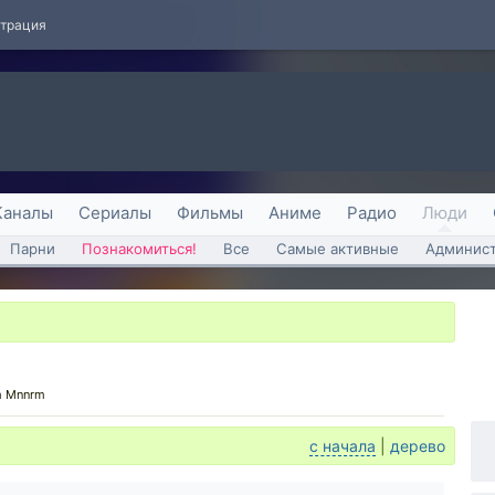
страция
Каналы
Сериалы
Фильмы
Аниме
Радио
Люди
Парни
Познакомиться!
Все
Самые активные
Админист
m Mnnrm
с начала
|
дерево