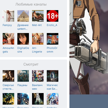
Любимые каналы
Femjoy
Древние
Met-Art
Erotic_A
цивил
…
AmourAn
DigitalDe
Art-
PhotoDr
gels
sire
Lingerie
omm
Смотрит
Сверхъе
Пацаны
Ванпанч
Магичес
стеств
…
мен
кая Би
…