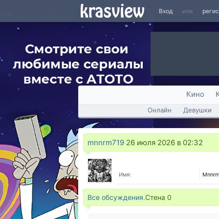
Вход
или
реги
Кино
Онлайн
Девушки
mnnrm719
26 июля 2026 в 02:32
Имя:
Mnnr
Все обсуждения.
Стена
0