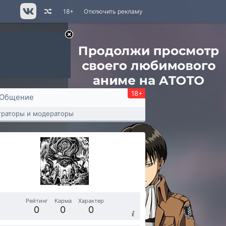
18+
Отключить рекламу
18+
Общение
раторы и модераторы
Рейтинг
Карма
Характер
0
0
0