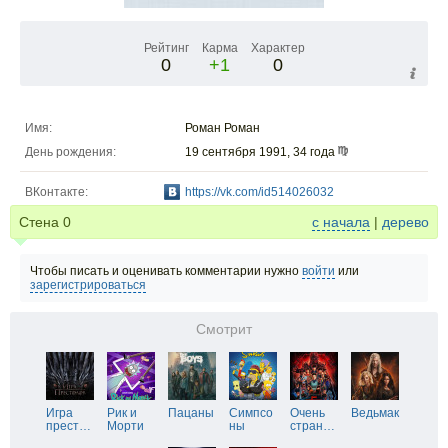
Рейтинг
Карма
Характер
0
+1
0
Имя:
Роман Роман
День рождения:
19 сентября 1991, 34 года
ВКонтакте:
https://vk.com/id514026032
Стена
0
с начала
|
дерево
Чтобы писать и оценивать комментарии нужно
войти
или
зарегистрироваться
Смотрит
Игра
Рик и
Пацаны
Симпсо
Очень
Ведьмак
прест
…
Морти
ны
стран
…