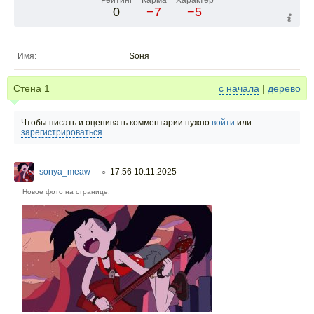
Рейтинг
Карма
Характер
0
−7
−5
Имя:
$оня
Стена
1
с начала
|
дерево
Чтобы писать и оценивать комментарии нужно
войти
или
зарегистрироваться
sonya_meaw
17:56 10.11.2025
○
Новое фото на странице: