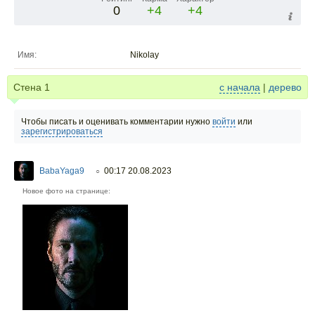
0
+4
+4
Имя:
Nikolay
Стена
1
с начала
|
дерево
Чтобы писать и оценивать комментарии нужно
войти
или
зарегистрироваться
BabaYaga9
00:17 20.08.2023
○
Новое фото на странице: