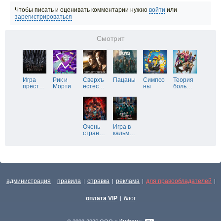
Чтобы писать и оценивать комментарии нужно
войти
или
зарегистрироваться
Смотрит
Игра
Рик и
Сверхъ
Пацаны
Симпсо
Теория
прест
…
Морти
естес
…
ны
боль
…
Очень
Игра в
стран
…
кальм
…
администрация
правила
справка
реклама
для правообладателей
|
|
|
|
|
оплата VIP
блог
|