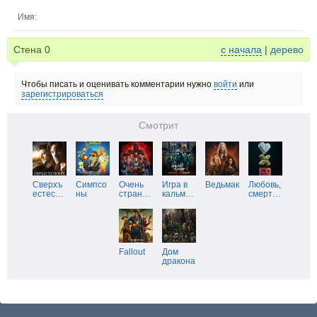
Имя:
Стена
0
с начала
|
дерево
Чтобы писать и оценивать комментарии нужно
войти
или
зарегистрироваться
Смотрит
Сверхъ
Симпсо
Очень
Игра в
Ведьмак
Любовь,
естес
…
ны
стран
…
кальм
…
смерт
…
Fallout
Дом
дракона