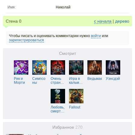
Имя:
Николай
Стена
0
с начала
|
дерево
Чтобы писать и оценивать комментарии нужно
войти
или
зарегистрироваться
Смотрит
Рик и
Симпсо
Очень
Игра в
Ведьмак
Уэнсдэй
Морти
ны
стран
…
кальм
…
Любовь,
Fallout
смерт
…
Избранное
270