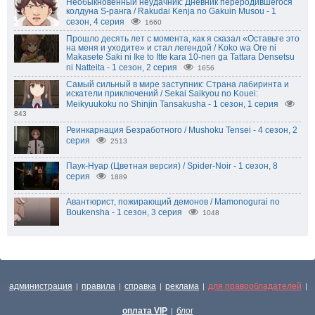
Необыкновенный неудачник: Дневник переродившегося
колдуна S-ранга / Rakudai Kenja no Gakuin Musou - 1
сезон, 4 серия
1660
Прошло десять лет с момента, как я сказал «Оставьте это
на меня и уходите» и стал легендой / Koko wa Ore ni
Makasete Saki ni Ike to Itte kara 10-nen ga Tattara Densetsu
ni Natteita - 1 сезон, 2 серия
1656
Самый сильный в мире заступник: Страна лабиринта и
искатели приключений / Sekai Saikyou no Kouei:
Meikyuukoku no Shinjin Tansakusha - 1 сезон, 1 серия
843
Реинкарнация Безработного / Mushoku Tensei - 4 сезон, 2
серия
2513
Паук-Нуар (Цветная версия) / Spider-Noir - 1 сезон, 8
серия
1889
Авантюрист, пожирающий демонов / Mamonogurai no
Boukensha - 1 сезон, 3 серия
1048
администрация
правила
справка
реклама
для правообладателей
|
|
|
|
|
оплата VIP
блог
|