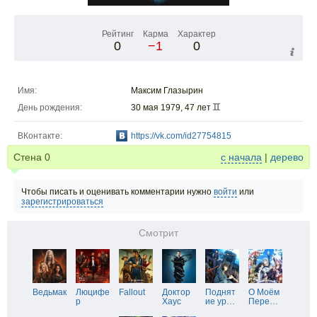
Рейтинг
Карма
Характер
0
−1
0
Имя:
Максим Глазырин
День рождения:
30 мая 1979, 47 лет
ВКонтакте:
https://vk.com/id27754815
Стена
0
с начала
|
дерево
Чтобы писать и оценивать комментарии нужно
войти
или
зарегистрироваться
Смотрит
Ведьмак
Люцифе
Fallout
Доктор
Поднят
О Моём
р
Хаус
ие ур
…
Пере
…