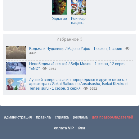
Укрытие
Реинкар
нация
…
Избранное
3
Ведьма и Чудовище / Majo to Yajuu - 1 сезон, 1 серия
3335
Непобедимый святой / Seija Musou - 1 сезон, 12 серия
"END"
2861
Лучший в мире ассасин переродился в другом мире как
аристократ / Sekai Saikou no Ansatsusha, Isekai Kizoku ni
Tensei suru - 1 сезон, 3 серия
5652
администрация
правила
справка
реклама
для правообладателей
|
|
|
|
|
оплата VIP
блог
|