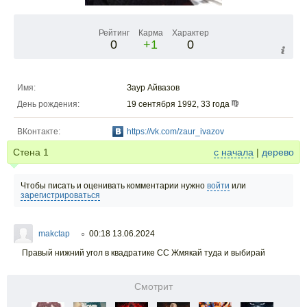
Рейтинг
Карма
Характер
0
+1
0
Имя:
Заур Айвазов
День рождения:
19 сентября 1992, 33 года
ВКонтакте:
https://vk.com/zaur_ivazov
Стена
1
с начала
|
дерево
Чтобы писать и оценивать комментарии нужно
войти
или
зарегистрироваться
makctap
00:18 13.06.2024
○
Правый нижний угол в квадратике СС Жмякай туда и выбирай
Смотрит