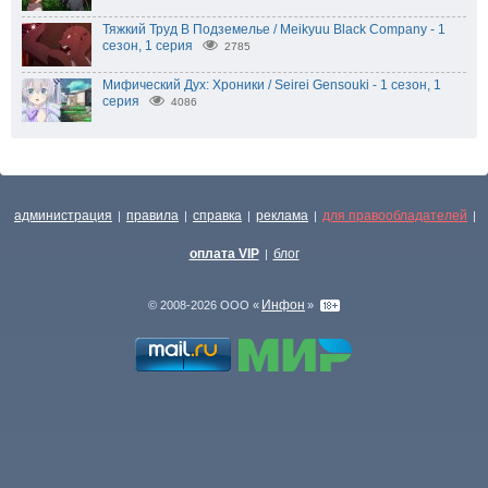
Тяжкий Труд В Подземелье / Meikyuu Black Company - 1
сезон, 1 серия
2785
Мифический Дух: Хроники / Seirei Gensouki - 1 сезон, 1
серия
4086
администрация
правила
справка
реклама
для правообладателей
|
|
|
|
|
оплата VIP
блог
|
Инфон
© 2008-2026 ООО «
»