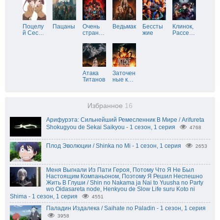
Поцелу
Пацаны
Очень
Ведьмак
Бессты
Клинок,
й Сес
…
стран
…
жие
Рассе
…
Атака
Заточен
Титанов
ные к
…
Избранное
16
Арифурэта: Сильнейший Ремесленник В Мире / Arifureta
Shokugyou de Sekai Saikyou - 1 сезон, 1 серия
4768
Плод Эволюции / Shinka no Mi - 1 сезон, 1 серия
2653
Меня Выгнали Из Пати Героя, Потому Что Я Не Был
Настоящим Компаньоном, Поэтому Я Решил Неспешно
Жить В Глуши / Shin no Nakama ja Nai to Yuusha no Party
wo Oidasareta node, Henkyou de Slow Life suru Koto ni
Shima - 1 сезон, 1 серия
4551
Паладин Издалека / Saihate no Paladin - 1 сезон, 1 серия
3958