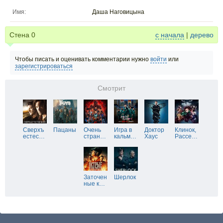
Имя:
Даша Наговицына
Стена
0
с начала
|
дерево
Чтобы писать и оценивать комментарии нужно
войти
или
зарегистрироваться
Смотрит
Сверхъ
Пацаны
Очень
Игра в
Доктор
Клинок,
естес
…
стран
…
кальм
…
Хаус
Рассе
…
Заточен
Шерлок
ные к
…