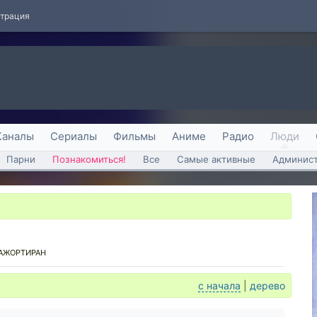
страция
Каналы
Сериалы
Фильмы
Аниме
Радио
Люди
Парни
Познакомиться!
Все
Самые активные
Админист
АЖОРТИРАН
с начала
|
дерево