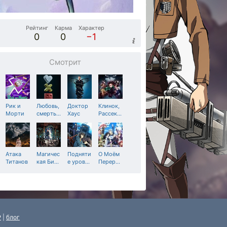
Рейтинг
Карма
Характер
0
0
−1
Смотрит
Рик и
Любовь,
Доктор
Клинок,
Морти
смерть
…
Хаус
Рассек
…
Атака
Магичес
Подняти
О Моём
Титанов
кая Би
…
е уров
…
Перер
…
P
|
блог