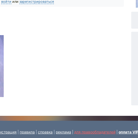
о
войти
или
зарегистрироваться
истрация
|
правила
|
справка
|
реклама
|
для правообладателей
|
оплата VI