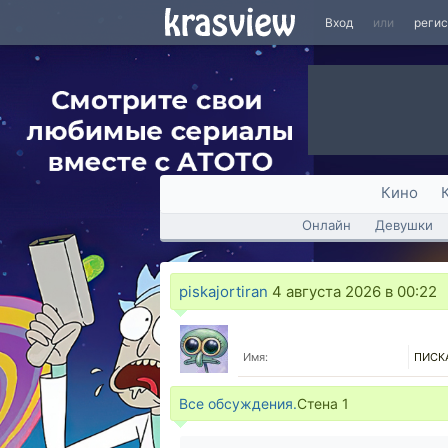
Вход
или
реги
Кино
Онлайн
Девушки
piskajortiran
4 августа 2026 в 00:22
Имя:
ПИСК
Все обсуждения.
Стена
1