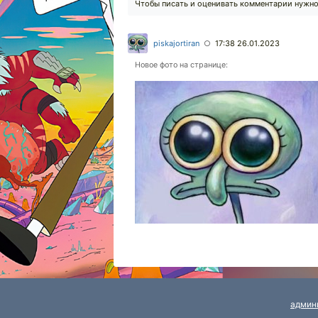
Чтобы писать и оценивать комментарии нужн
piskajortiran
17:38 26.01.2023
○
Новое фото на странице:
админ