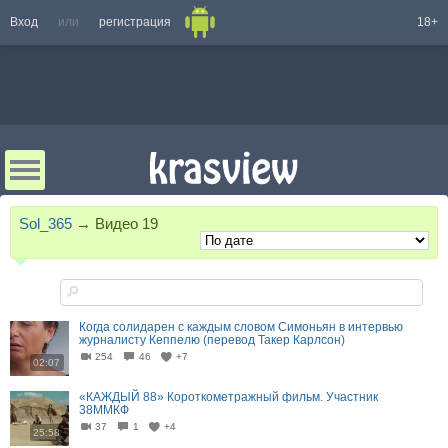
Вход
или
регистрация
18+
Sol_365
→
Видео
19
Когда солидарен с каждым словом Симоньян в интервью
журналисту Кеппелю (перевод Такер Карлсон)
254
46
+7
02:07
«КАЖДЫЙ 88» Короткометражный фильм. Участник
38ММКФ
37
1
+4
25:58