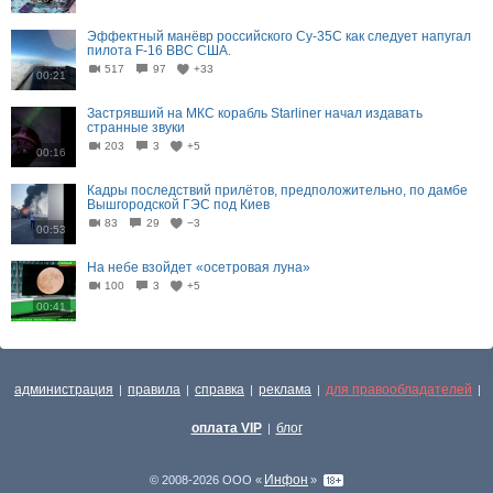
Эффектный манёвр российского Су-35С как следует напугал
пилота F-16 ВВС США.
517
97
+33
00:21
Застрявший на МКС корабль Starliner начал издавать
странные звуки
203
3
+5
00:16
Кадры последствий прилётов, предположительно, по дамбе
Вышгородской ГЭС под Киев
83
29
−3
00:53
На небе взойдет «осетровая луна»
100
3
+5
00:41
администрация
правила
справка
реклама
для правообладателей
|
|
|
|
|
оплата VIP
блог
|
Инфон
© 2008-2026 ООО «
»