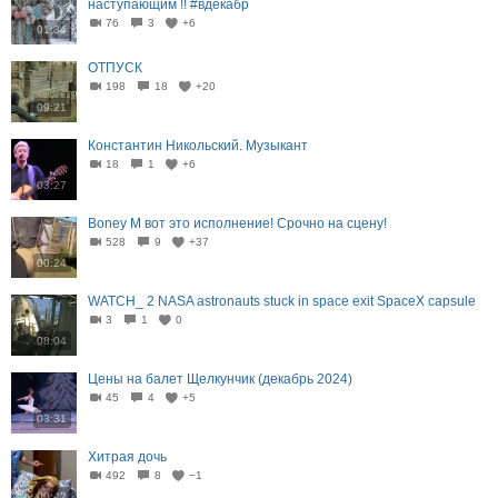
наступающим !! #вдекабр
76
3
+6
01:34
ОТПУСК
198
18
+20
09:21
Константин Никольский. Музыкант
18
1
+6
03:27
Boney M вот это исполнение! Срочно на сцену!
528
9
+37
00:24
WATCH_ 2 NASA astronauts stuck in space exit SpaceX capsule
3
1
0
08:04
Цены на балет Щелкунчик (декабрь 2024)
45
4
+5
03:31
Хитрая дочь
492
8
−1
00:42