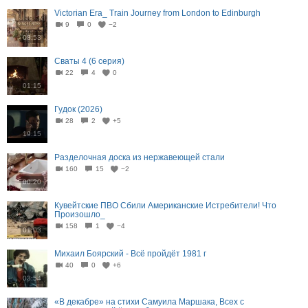
Victorian Era_ Train Journey from London to Edinburgh
9
0
−2
08:53
Сваты 4 (6 серия)
22
4
0
01:15
Гудок (2026)
28
2
+5
19:15
Разделочная доска из нержавеющей стали
160
15
−2
00:20
Кувейтские ПВО Сбили Американские Истребители! Что
Произошло_
158
1
−4
01:03
Михаил Боярский - Всё пройдёт 1981 г
40
0
+6
03:54
«В декабре» на стихи Самуила Маршака, Всех с