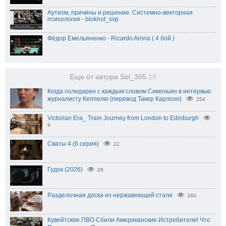
Аутизм, причины и решение. Системно-векторная
психология - bloknot_svp
Фёдор Емельяненко - Ricardo Arona ( 4 бой )
Еще от автора Sol_365
19
Когда солидарен с каждым словом Симоньян в интервью
журналисту Кеппелю (перевод Такер Карлсон)
254
Victorian Era_ Train Journey from London to Edinburgh
9
Сваты 4 (6 серия)
22
Гудок (2026)
28
Разделочная доска из нержавеющей стали
160
Кувейтские ПВО Сбили Американские Истребители! Что