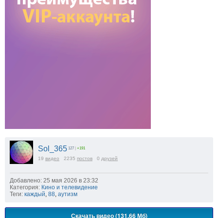
Sol_365
127
|
+191
19
видео
2235
постов
0
друзей
Добавлено: 25 мая 2026 в 23:32
Категория:
Кино и телевидение
Теги:
каждый
,
88
,
аутизм
Скачать видео (131.66 Мб)