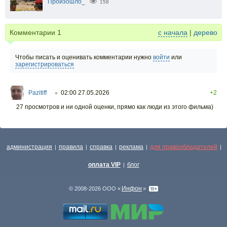
Произошло_
158
Комментарии
1
с начала
|
дерево
Чтобы писать и оценивать комментарии нужно
войти
или
зарегистрироваться
Pazitiff
02:00 27.05.2026
+2
○
27 просмотров и ни одной оценки, прямо как люди из этого фильма)
администрация
правила
справка
реклама
для правообладателей
|
|
|
|
|
оплата VIP
блог
|
Инфон
© 2008-2026 ООО «
»