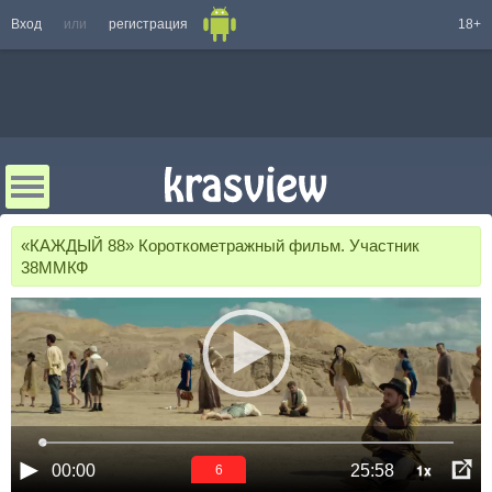
Вход
или
регистрация
18+
«КАЖДЫЙ 88» Короткометражный фильм. Участник
38ММКФ
1x
00:00
25:58
5