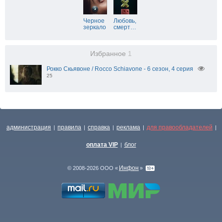
Черное
Любовь,
зеркало
смерт
…
Избранное
1
Рокко Скьявоне / Rocco Schiavone - 6 сезон, 4 серия
25
администрация
правила
справка
реклама
для правообладателей
|
|
|
|
|
оплата VIP
блог
|
Инфон
© 2008-2026 ООО «
»