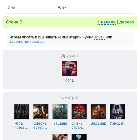
Имя:
Aлек
Стена
0
с начала
|
дерево
Чтобы писать и оценивать комментарии нужно
войти
или
зарегистрироваться
Друзья
1
Igor L
Смотрит
Игра
Сверхъ
Пацаны
Очень
Ведьмак
Уэнсдэй
прест
…
естес
…
стран
…