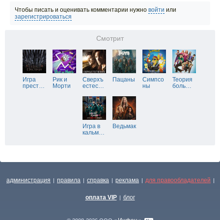
Чтобы писать и оценивать комментарии нужно
войти
или
зарегистрироваться
Смотрит
Игра
Рик и
Сверхъ
Пацаны
Симпсо
Теория
прест
…
Морти
естес
…
ны
боль
…
Игра в
Ведьмак
кальм
…
администрация
правила
справка
реклама
для правообладателей
|
|
|
|
|
оплата VIP
блог
|