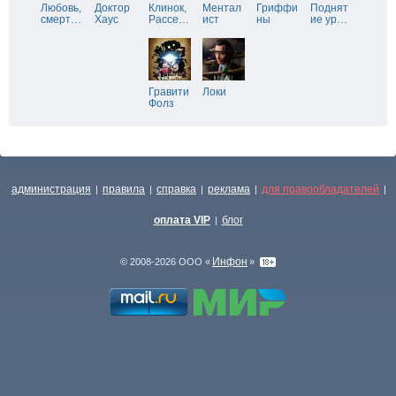
Любовь,
Доктор
Клинок,
Ментал
Гриффи
Поднят
смерт
…
Хаус
Рассе
…
ист
ны
ие ур
…
Гравити
Локи
Фолз
администрация
правила
справка
реклама
для правообладателей
|
|
|
|
|
оплата VIP
блог
|
Инфон
© 2008-2026 ООО «
»