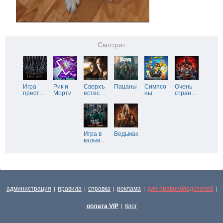
Смотрит
Игра
Рик и
Сверхъ
Пацаны
Симпсо
Очень
прест
…
Морти
естес
…
ны
стран
…
Игра в
Ведьмак
кальм
…
администрация
правила
справка
реклама
для правообладателей
|
|
|
|
|
оплата VIP
блог
|