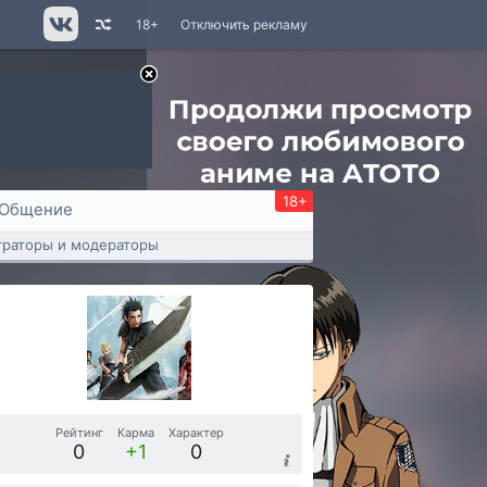
18+
Отключить рекламу
18+
Общение
раторы и модераторы
Рейтинг
Карма
Характер
0
+1
0