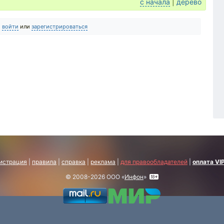
с начала
|
дерево
о
войти
или
зарегистрироваться
истрация
|
правила
|
справка
|
реклама
|
для правообладателей
|
оплата VI
© 2008-2026 ООО «
Инфон
»