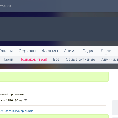
страция
Каналы
Сериалы
Фильмы
Аниме
Радио
Люди
Парни
Познакомиться!
Все
Самые активные
Админист
ентий Проненков
варя 1996, 30 лет
//vk.com/kurvajapierdole