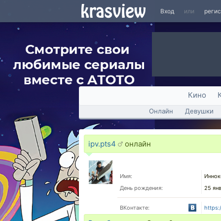
Вход
или
реги
Кино
Онлайн
Девушки
ipv.pts4
онлайн
Имя:
Иннок
День рождения:
25 ян
ВКонтакте:
https: