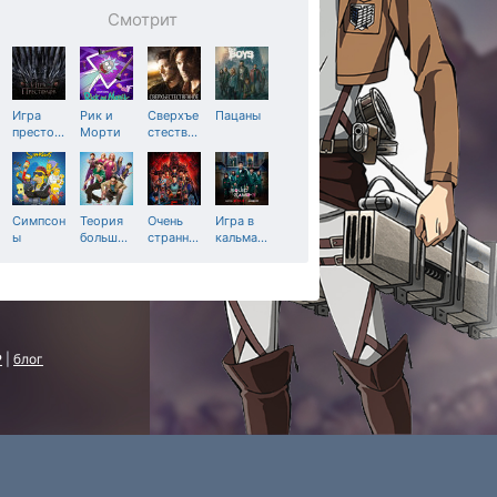
Смотрит
Игра
Рик и
Сверхъе
Пацаны
престо
…
Морти
стеств
…
Симпсон
Теория
Очень
Игра в
ы
больш
…
странн
…
кальма
…
P
|
блог