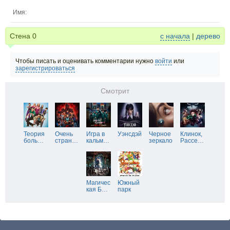
Имя:
Стена
0
с начала
|
дерево
Чтобы писать и оценивать комментарии нужно
войти
или
зарегистрироваться
Смотрит
Теория
Очень
Игра в
Уэнсдэй
Черное
Клинок,
боль
…
стран
…
кальм
…
зеркало
Рассе
…
Магичес
Южный
кая Б
…
парк