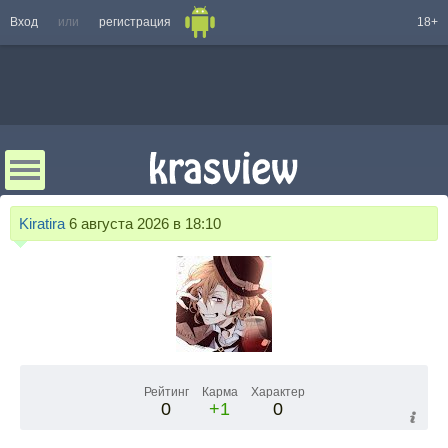
Вход
или
регистрация
18+
Kiratira
6 августа 2026 в 18:10
Рейтинг
Карма
Характер
0
+1
0