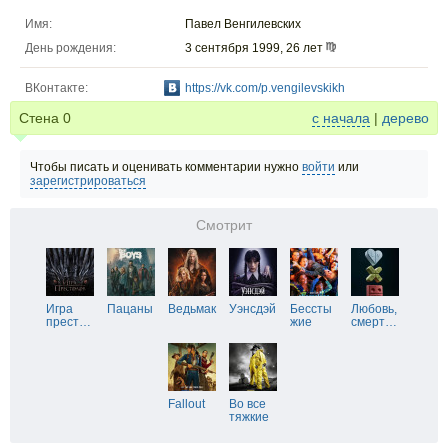
Имя:
Павел Венгилевских
День рождения:
3 сентября 1999, 26 лет
ВКонтакте:
https://vk.com/p.vengilevskikh
Стена
0
с начала
|
дерево
Чтобы писать и оценивать комментарии нужно
войти
или
зарегистрироваться
Смотрит
Игра
Пацаны
Ведьмак
Уэнсдэй
Бессты
Любовь,
прест
…
жие
смерт
…
Fallout
Во все
тяжкие