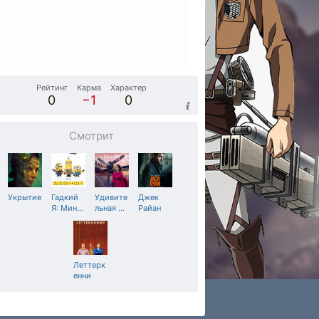
Рейтинг
Карма
Характер
0
−1
0
Смотрит
Укрытие
Гадкий
Удивите
Джек
Я: Мин
…
льная
…
Райан
Леттерк
енни