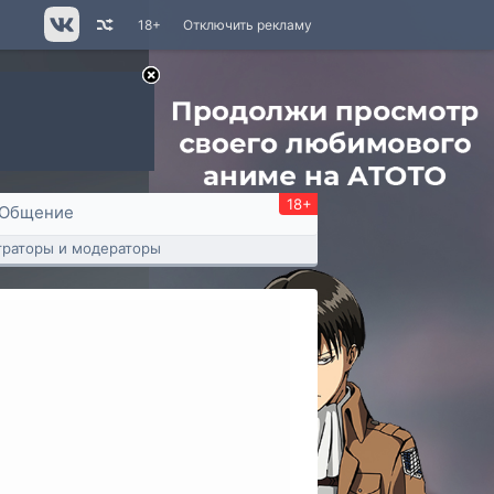
18+
Отключить рекламу
18+
Общение
раторы и модераторы