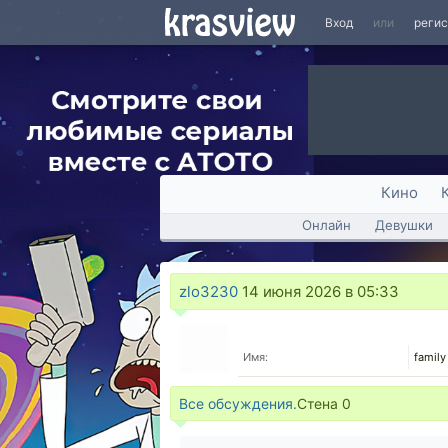
Вход
или
реги
Кино
Онлайн
Девушки
zlo3230
14 июня 2026 в 05:33
Имя:
famil
Все обсуждения.
Стена
0