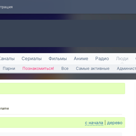
страция
Каналы
Сериалы
Фильмы
Аниме
Радио
Люди
Парни
Познакомиться!
Все
Самые активные
Админист
y name
с начала
|
дерево