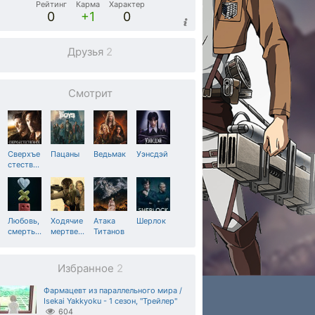
Рейтинг
Карма
Характер
0
+1
0
Друзья
2
Смотрит
Сверхъе
Пацаны
Ведьмак
Уэнсдэй
стеств
…
Любовь,
Ходячие
Атака
Шерлок
смерть
…
мертве
…
Титанов
Избранное
2
Фармацевт из параллельного мира /
Isekai Yakkyoku - 1 сезон, "Трейлер"
604