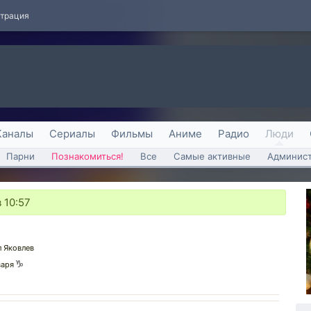
страция
Каналы
Сериалы
Фильмы
Аниме
Радио
Люди
Парни
Познакомиться!
Все
Самые активные
Админист
 10:57
 Яковлев
варя