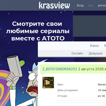
Вход
или
реги
Кино
Онлайн
Девушки
2_601513680656252
2 августа 2026 в
Имя:
Мичил
День рождения:
20 ян
Откуда:
рс (я)