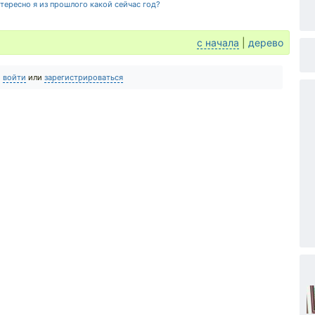
нтересно я из прошлого какой сейчас год?
с начала
|
дерево
о
войти
или
зарегистрироваться