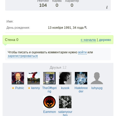
Рейтинг
Карма
Характер
104
0
0
Имя:
День рождения:
13 ноября 1991, 34 года
Стена
0
с начала
|
дерево
Чтобы писать и оценивать комментарии нужно
войти
или
зарегистрироваться
Друзья
12
★
Putnic
★
kenny
TheOffspri
kusok
Hatebree
luhyuyg
ng
der
Eammon
satanyour
bro