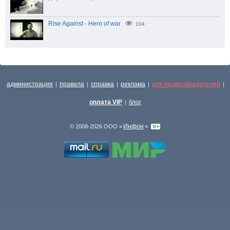
Rise Against - Hero of war
104
администрация
правила
справка
реклама
для правообладателей
|
|
|
|
|
оплата VIP
блог
|
Инфон
© 2008-2026 ООО «
»