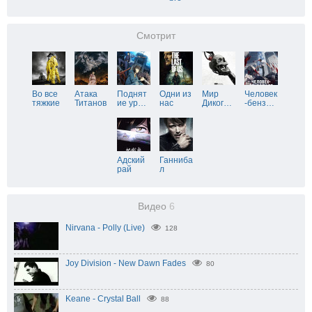
Смотрит
Во все
Атака
Поднят
Одни из
Мир
Человек
тяжкие
Титанов
ие ур
…
нас
Диког
…
-бенз
…
Адский
Ганниба
рай
л
Видео
6
Nirvana - Polly (Live)
128
Joy Division - New Dawn Fades
80
Keane - Crystal Ball
88