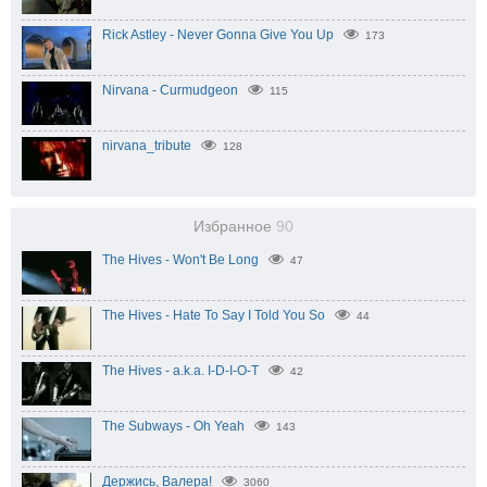
Rick Astley - Never Gonna Give You Up
173
Nirvana - Curmudgeon
115
nirvana_tribute
128
Избранное
90
The Hives - Won't Be Long
47
The Hives - Hate To Say I Told You So
44
The Hives - a.k.a. I-D-I-O-T
42
The Subways - Oh Yeah
143
Держись, Валера!
3060