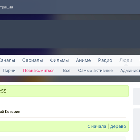
страция
Каналы
Сериалы
Фильмы
Аниме
Радио
Люди
Парни
Познакомиться!
Все
Самые активные
Админист
:55
ай Котомин
с начала
|
дерево