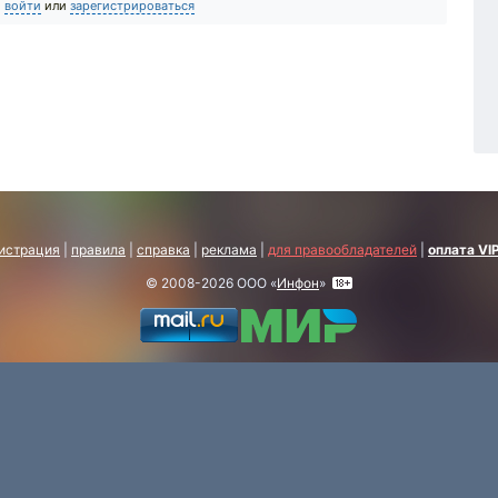
о
войти
или
зарегистрироваться
истрация
|
правила
|
справка
|
реклама
|
для правообладателей
|
оплата VI
© 2008-2026 ООО «
Инфон
»