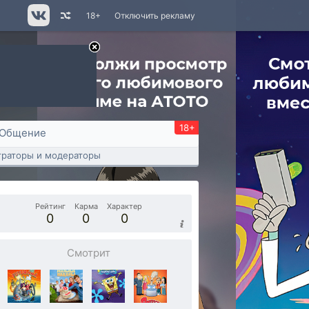
18+
Отключить рекламу
18+
Общение
раторы и модераторы
Рейтинг
Карма
Характер
0
0
0
Смотрит