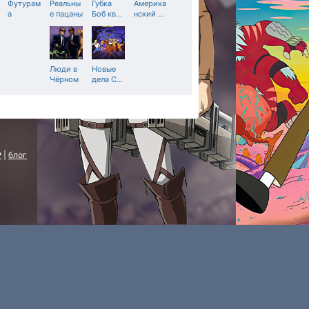
Футурам
Реальны
Губка
Америка
а
е пацаны
Боб кв
…
нский
…
Люди в
Новые
Чёрном
дела С
…
P
|
блог