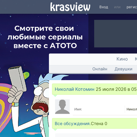
Вход
или
реги
Кино
Онлайн
Девушки
Николай Котомин
25 июля 2026 в 05
Имя:
Никол
Все обсуждения.
Стена
0