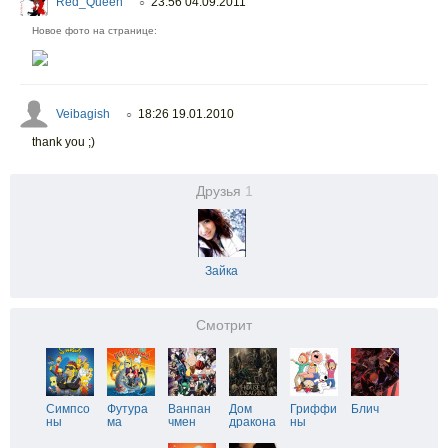
Red_Queen
23:56 04.09.2011
○
Новое фото на странице:
Veibagish
18:26 19.01.2010
○
thank you ;)
Друзья
1
Зайка
Смотрит
Симпсо
Футура
Ванпан
Дом
Гриффи
Блич
ны
ма
чмен
дракона
ны