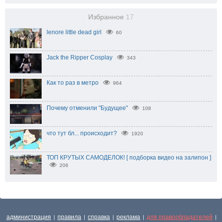
Избранное
17
lenore little dead girl
60
Jack the Ripper Сosplay
343
Как то раз в метро
964
Почему отменили "Будущее"
108
что тут бл... происходит?
1920
ТОП КРУТЫХ САМОДЕЛОК! [ подборка видео на залипон ]
206
администрация
правила
справка
реклама
для правообладателей
|
|
|
|
|