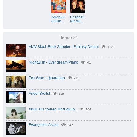
Америк
Секретн
ански
…
ые ма
…
Видео
24
AMV Black Rock Shooter - Fantasy Dream
123
Nightwish - Ever dream Piano
41
Бит бокс + фольклор
215
Angel Beats!
118
Лишь бы только Мальвина..
184
Evangelion Asuka
242