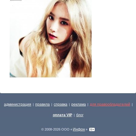
администрация
правила
справка
реклама
для правообладателей
|
|
|
|
|
оплата VIP
блог
|
Инфон
© 2008-2026 ООО «
»